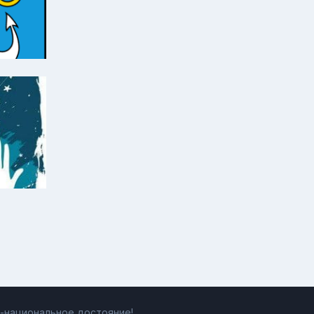
ь-национальное достояние!