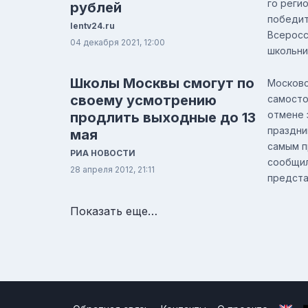
го регио
рублей
победит
lentv24.ru
Всеросс
04 декабря 2021, 12:00
школьник
Школы Москвы смогут по
Московс
своему усмотрению
самосто
отмене 
продлить выходные до 13
праздник
мая
самым п
РИА НОВОСТИ
сообщил
28 апреля 2012, 21:11
представ
Показать еще…