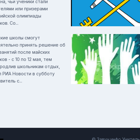
на, чьи ученики стали
елями или призерами
ийской олимпиады
ов. Со...
кие школы смогут
ятельно принять решение об
занятий после майских
ов - с 10 по 12 мая, тем
родлив школьникам отдых,
 РИА Новости в субботу
итель с...
© Завуч.инфо Учител