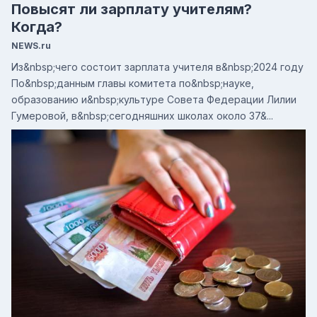
Повысят ли зарплату учителям?
Когда?
NEWS.ru
Из&nbsp;чего состоит зарплата учителя в&nbsp;2024 году
По&nbsp;данным главы комитета по&nbsp;науке,
образованию и&nbsp;культуре Совета Федерации Лилии
Гумеровой, в&nbsp;сегодняшних школах около 37&...