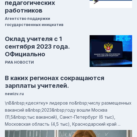
педагогических
работников
Агентство поддержки
государственных инициатив
Оклад учителя с 1
сентября 2023 года.
ОФициально
РИА НОВОСТИ
В каких регионах сокращаются
зарплаты учителей.
newizv.ru
\nВ&nbsp;«десятку» лидеров по&nbsp;числу размещенных
вакансий в&nbsp;2023&nbsp;году вошли Москва
(11,5&nbsp;тыс вакансий), Санкт-Петербург (6 тыс),
Московская область (4,5 тыс), Краснодарский край ...