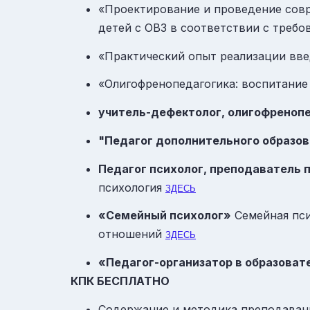
«Проектирование и проведение совр
детей с ОВЗ в соответствии с треб
«Практический опыт реализации вв
«Олигофренопедагогика: воспитание
учитель-дефектолог, олигофреноп
"Педагог дополнительного образо
П
едагог психолог, преподаватель 
психология
ЗДЕСЬ
«Семейный психолог»
Семейная пси
отношений
ЗДЕСЬ
«Педагог-организатор в образоват
КПК БЕСПЛАТНО
Содержание и методика преподаван