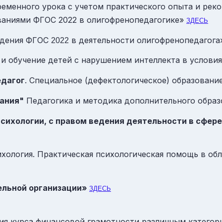
еменного урока с учетом практического опыта и ре
ованиями ФГОС 2022 в олигофренопедагогике»
ЗДЕСЬ
едения ФГОС
в деятельности олигофренопедагог
2022
 и обучение детей с нарушением интеллекта в услов
едагог
. Специальное (дефектологическое) образовани
вания"
Педагогика и методика дополнительного образ
психологии, с правом ведения деятельности в сфере
хология. Практическая психологическая помощь в об
ельной организации»
ЗДЕСЬ
ия курса финансовой грамотности различным катего