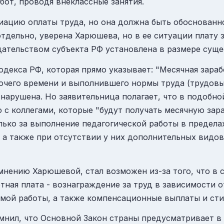
от, проводя внеклассные занятия.
иацию оплаты труда, но она должна быть обоснованн
тдельно, уверена Харюшева, но в ее ситуации плату 
одательством субъекта РФ установлена в размере сущ
кодекса РФ, которая прямо указывает: "Месячная зара
очего времени и выполнившего нормы труда (трудовы
 нарушена. Но заявительница полагает, что в подобн
 с коллегами, которые "будут получать месячную зар
олько за выполнение педагогической работы в предел
, а также при отсутствии у них дополнительных видов
мнению Харюшевой, стал возможен из-за того, что в с
тная плата - вознаграждение за труд в зависимости 
яемой работы, а также компенсационные выплаты и с
нил, что Основной Закон страны предусматривает в 