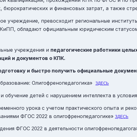
ой квалификации, прохождении КПК по ФГОС и по пр
, бюрократических и финансовых затрат, а также стре
ое учреждение, превосходит региональные институты
КиПП, обладают официальным юридическим статусом
льные учреждения и
педагогические работники целы
ций и документов о КПК.
подготовку и быстро получить официальные докуме
образование: Олигофренопедагогика»
ЗДЕСЬ
 и обучение детей с нарушением интеллекта в услов
еменного урока с учетом практического опыта и ре
ованиями ФГОС 2022 в олигофренопедагогике»
ЗДЕСЬ
едения ФГОС
в деятельности олигофренопедагог
2022