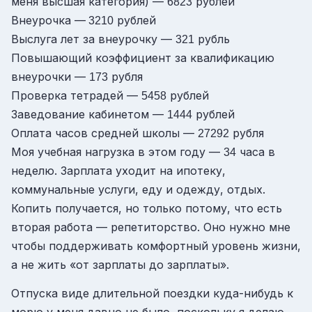
меня высшая категория) —
рублей
6823
Внеурочка —
рублей
3210
Выслуга лет за внеурочку —
рубль
321
Повышающий коэффициент за квалификацию
внеурочки —
рубля
173
Проверка тетрадей —
рублей
5458
Заведование кабинетом —
рублей
1444
Оплата часов средней школы —
рубля
27292
Моя учебная нагрузка в этом году —
часа в
34
неделю. Зарплата уходит на ипотеку,
коммунальные услуги, еду и одежду, отдых.
Копить получается, но только потому, что есть
вторая работа — репетиторство. Оно нужно мне
чтобы поддерживать комфортный уровень жизни,
а не жить «от зарплаты до зарплаты».
Отпуска виде длительной поездки куда-нибудь к
морю у меня давно не было, поскольку я делаю