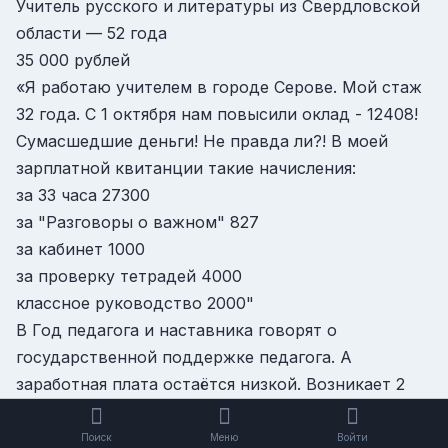
Учитель русского и литературы из Cвердловской
области — 52 года
35 000 рублей
«Я работаю учителем в городе Серове. Мой стаж
32 года. С 1 октября нам повысили оклад - 12408!
Сумасшедшие деньги! Не правда ли?! В моей
зарплатной квитанции такие начисления:
за 33 часа 27300
за "Разговоры о важном" 827
за кабинет 1000
за проверку тетрадей 4000
классное руководство 2000"
В Год педагога и наставника говорят о
государственной поддержке педагога. А
заработная плата остаётся низкой. Возникает 2
вопроса: "Почему такая разница в окладе учителя
в Москве, Санкт-Петербург и на Урале?", "Почему
Поиск
Меню
Войти