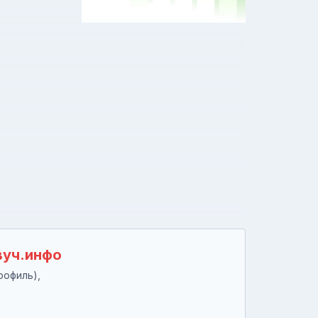
вуч.инфо
рофиль),